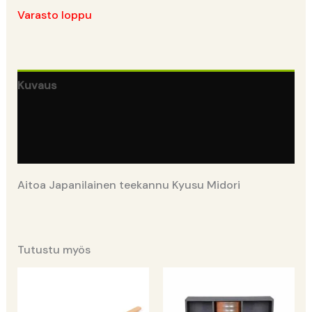
Varasto loppu
Kuvaus
Lisätiedot
Arviot (0)
Aitoa Japanilainen teekannu Kyusu Midori
Tutustu myös