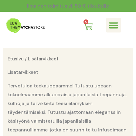
Siirry
Ilmainen toimitus yli 50 € tilauksille
sisältöön
Cart
0
Mitä on matcha?
Etusivu
/ Lisätarvikkeet
Lisätarvikkeet
Tervetuloa teekauppaamme! Tutustu upeaan
kokoelmaamme alkuperäisiä japanilaisia teepannuja,
kulhoja ja tarvikkeita teesi elämyksen
täydentämiseksi. Tutustu ajattomaan eleganssiin
käsityönä valmistetuilla japanilaisilla
teepannuillamme, jotka on suunniteltu infusoimaan