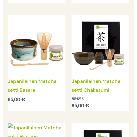
Japanilainen Matcha
Japanilainen Matcha
setti Basara
setti Chakasumi
65,00
€
Arvostelu
65,00
€
tuotteesta:
5.00
/ 5