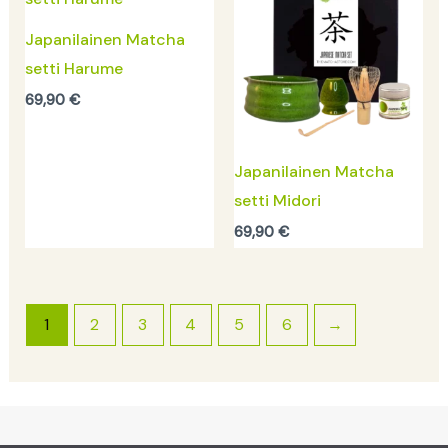
Japanilainen Matcha
setti Harume
69,90
€
Japanilainen Matcha
setti Midori
69,90
€
1
2
3
4
5
6
→