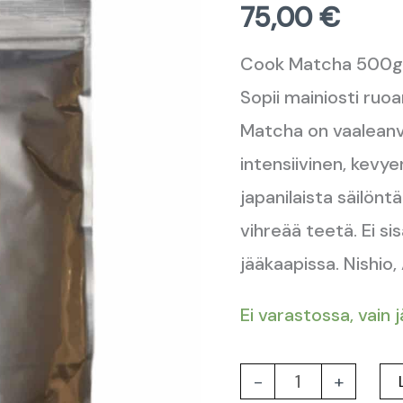
75,00
€
Luomu
500g
Cook Matcha 500g. 
määrä
Sopii mainiosti ruoa
Matcha on vaaleanv
intensiivinen, kevy
japanilaista säilön
vihreää teetä. Ei sis
jääkaapissa. Nishio,
Ei varastossa, vain 
-
+