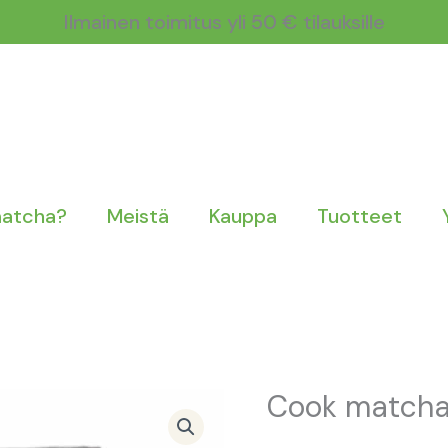
Ilmainen toimitus yli 50 € tilauksille
matcha?
Meistä
Kauppa
Tuotteet
Cook match
Cook
matcha