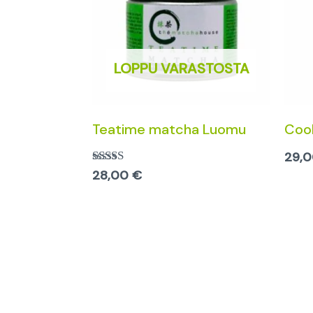
LOPPU VARASTOSTA
Teatime matcha Luomu
Coo
29,
28,00
€
Arvostelu
tuotteesta:
5.00
/ 5