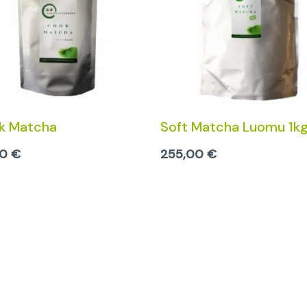
k Matcha
Soft Matcha Luomu 1k
00
€
255,00
€