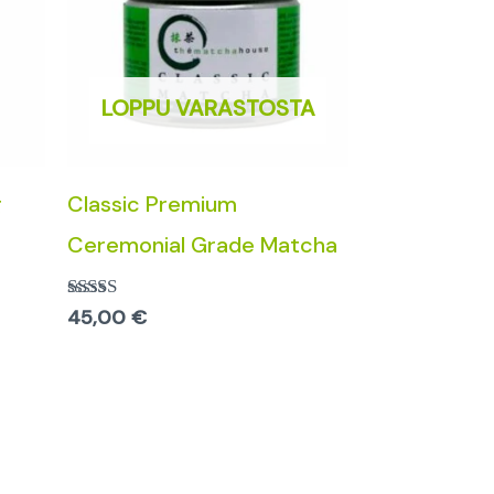
LOPPU VARASTOSTA
g
Classic Premium
Ceremonial Grade Matcha
45,00
€
Arvostelu
tuotteesta:
5.00
/ 5