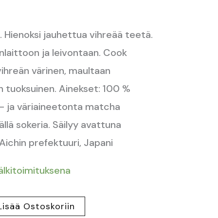
Hienoksi jauhettua vihreää teetä.
nlaittoon ja leivontaan. Cook
ihreän värinen, maultaan
en tuoksuinen. Ainekset: 100 %
tä- ja väriaineetonta matcha
ällä sokeria. Säilyy avattuna
 Aichin prefektuuri, Japani
jälkitoimituksena
Lisää Ostoskoriin