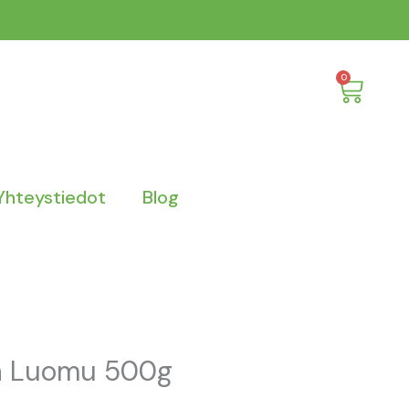
Cart
0
Yhteystiedot
Blog
a Luomu 500g