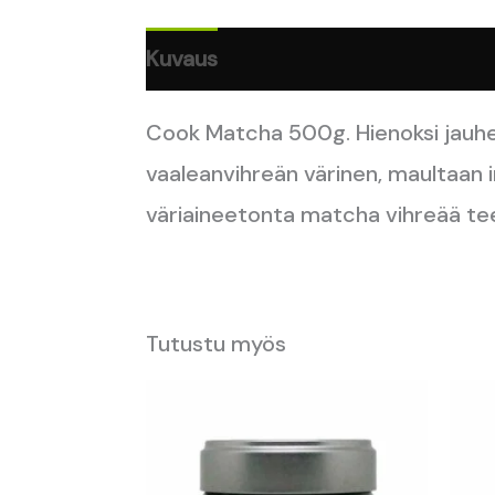
Kuvaus
Lisätiedot
Arviot (0)
Cook Matcha 500g. Hienoksi jauhet
vaaleanvihreän värinen, maultaan in
väriaineetonta matcha vihreää teetä
Tutustu myös