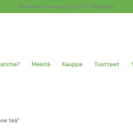
Ilmainen toimitus yli 50 € tilauksille
matcha?
Meistä
Kauppa
Tuotteet
ese tea”