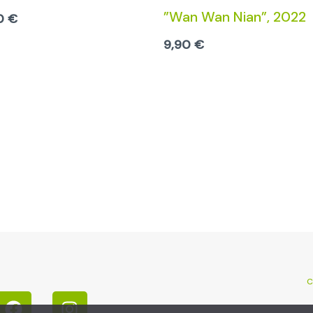
”Wan Wan Nian”, 2022
00
€
9,90
€
F
I
C
a
n