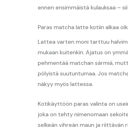
ennen ensimmäistä kulauksaa – siit
Paras matcha latte kotiin alkaa o
Lattea varten moni tarttuu halvi
mukaan kuitenkin. Ajatus on ymmär
pehmentää matchan särmiä, mutta e
pölyistä suutuntumaa. Jos matcha 
näkyy myös lattessa.
Kotikäyttöön paras valinta on usei
joka on tehty nimenomaan sekoitet
selkeän vihreän maun ja riittävän