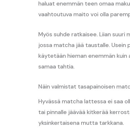
haluat enemmän teen omaa makua
vaahtoutuva maito voi olla parempi
Myös suhde ratkaisee. Liian suuri
jossa matcha jää taustalle. Usein
käytetään hieman enemmän kuin alu
samaa tahtia.
Näin valmistat tasapainoisen mat
Hyvässä matcha lattessa ei saa ol
tai pinnalle jäävää kitkerää kerros
yksinkertaisena mutta tarkkana.