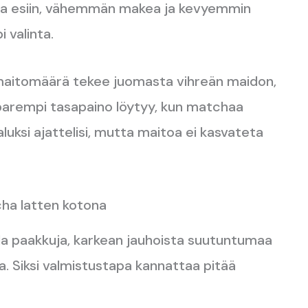
 esiin, vähemmän makea ja kevyemmin
 valinta.
 maitomäärä tekee juomasta vihreän maidon,
 parempi tasapaino löytyy, kun matchaa
ksi ajattelisi, mutta maitoa ei kasvateta
cha latten kotona
la paakkuja, karkean jauhoista suutuntumaa
ta. Siksi valmistustapa kannattaa pitää