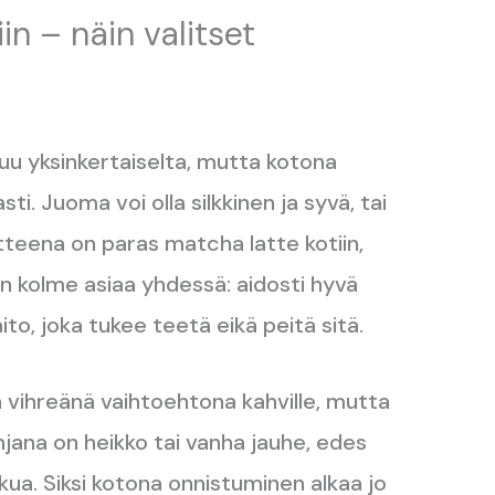
in – näin valitset
uu yksinkertaiselta, mutta kotona
ti. Juoma voi olla silkkinen ja syvä, tai
itteena on paras matcha latte kotiin,
n kolme asiaa yhdessä: aidosti hyvä
to, joka tukee teetä eikä peitä sitä.
 vihreänä vaihtoehtona kahville, mutta
jana on heikko tai vanha jauhe, edes
kua. Siksi kotona onnistuminen alkaa jo