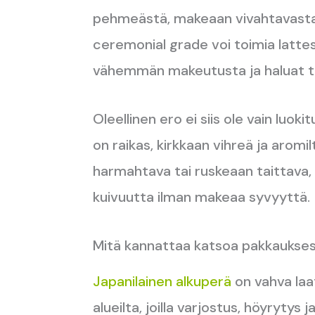
pehmeästä, makeaan vivahtavasta
ceremonial grade voi toimia latte
vähemmän makeutusta ja haluat t
Oleellinen ero ei siis ole vain luok
on raikas, kirkkaan vihreä ja aromi
harmahtava tai ruskeaan taittava,
kuivuutta ilman makeaa syvyyttä.
Mitä kannattaa katsoa pakkaukse
Japanilainen alkuperä
on vahva laa
alueilta, joilla varjostus, höyrytys