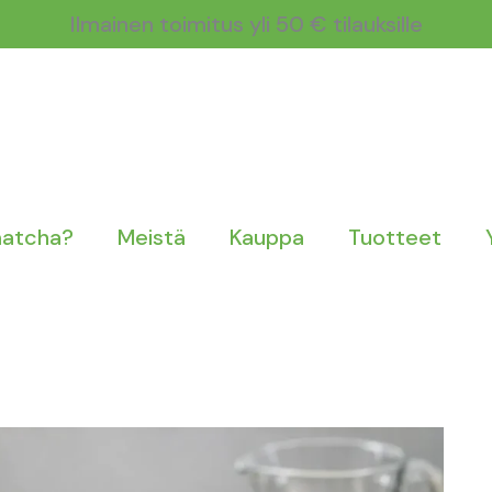
Ilmainen toimitus yli 50 € tilauksille
matcha?
Meistä
Kauppa
Tuotteet