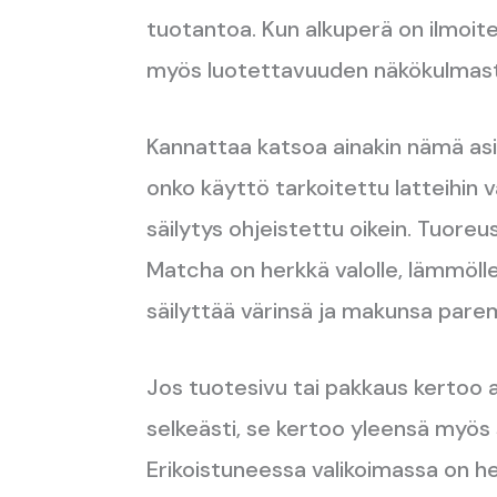
tuotantoa. Kun alkuperä on ilmoite
myös luotettavuuden näkökulmast
Kannattaa katsoa ainakin nämä as
onko käyttö tarkoitettu latteihin 
säilytys ohjeistettu oikein. Tuore
Matcha on herkkä valolle, lämmölle 
säilyttää värinsä ja makunsa pare
Jos tuotesivu tai pakkaus kertoo 
selkeästi, se kertoo yleensä myös 
Erikoistuneessa valikoimassa on h