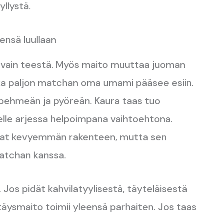
llystä.
ensä luullaan
y vain teestä. Myös maito muuttaa juoman
nka paljon matchan oma umami pääsee esiin.
pehmeän ja pyöreän. Kaura taas tuo
elle arjessa helpoimpana vaihtoehtona.
aluat kevyemmän rakenteen, mutta sen
matchan kanssa.
 Jos pidät kahvilatyylisestä, täyteläisestä
täysmaito toimii yleensä parhaiten. Jos taas