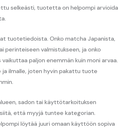
ttu selkeästi, tuotetta on helpompi arvioida
a.
iat tuotetiedoista. Onko matcha Japanista,
vai perinteiseen valmistukseen, ja onko
us vaikuttaa paljon enemmän kuin moni arvaa.
ja ilmalle, joten hyvin pakattu tuote
mmin.
alueen, sadon tai käyttötarkoituksen
siitä, että myyjä tuntee kategorian.
elpompi löytää juuri omaan käyttöön sopiva