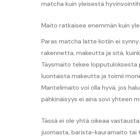
matcha kuin yleisestä hyvinvointihy
Maito ratkaisee enemmän kuin yle
Paras matcha latte kotiin ei synn
rakennetta, makeutta ja sitä, kui
Täysmaito tekee lopputuloksesta 
luontaista makeutta ja toimii mon
Mantelimaito voi olla hyvä, jos h
pähkinäisyys ei aina sovi yhteen 
Tässä ei ole yhtä oikeaa vastausta.
juomasta, barista-kauramaito tai 