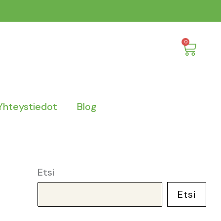
Cart
0
Yhteystiedot
Blog
Etsi
Etsi