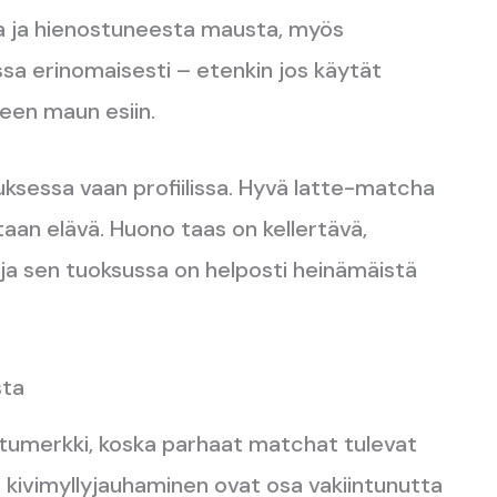
 ja hienostuneesta mausta, myös
ssa erinomaisesti – etenkin jos käytät
een maun esiin.
ituksessa vaan profiilissa. Hyvä latte-matcha
ltaan elävä. Huono taas on kellertävä,
 ja sen tuoksussa on helposti heinämäistä
sta
tumerkki, koska parhaat matchat tulevat
 ja kivimyllyjauhaminen ovat osa vakiintunutta