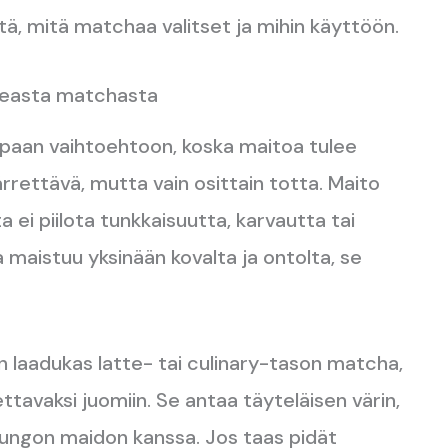
ä, mitä matchaa valitset ja mihin käyttöön.
ikeasta matchasta
mpaan vaihtoehtoon, koska maitoa tulee
rettävä, mutta vain osittain totta. Maito
i piilota tunkkaisuutta, karvautta tai
maistuu yksinään kovalta ja ontolta, se
n laadukas latte- tai culinary-tason matcha,
tavaksi juomiin. Se antaa täyteläisen värin,
 rungon maidon kanssa. Jos taas pidät