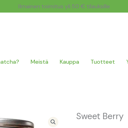
Ilmainen toimitus yli 50 € tilauksille
matcha?
Meistä
Kauppa
Tuotteet
Sweet Berry
Sweet
Berry