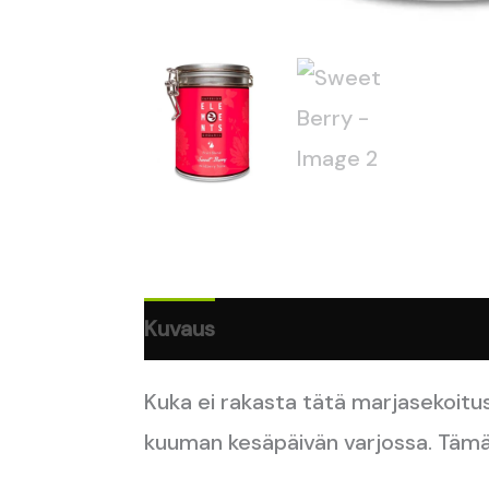
Kuvaus
Lisätiedot
Kuka ei rakasta tätä marjasekoitu
kuuman kesäpäivän varjossa. Tämä 