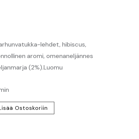
arhunvatukka-lehdet, hibiscus,
uonnollinen aromi, omenaneljännes
seljanmarja (2%).Luomu
 min
Lisää Ostoskoriin