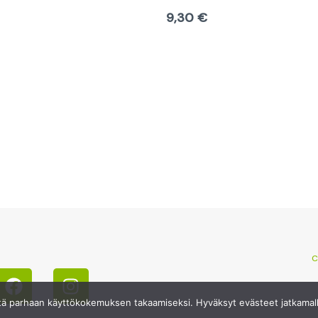
9,30
€
F
I
C
a
n
c
s
tä parhaan käyttökokemuksen takaamiseksi. Hyväksyt evästeet jatkamall
e
t