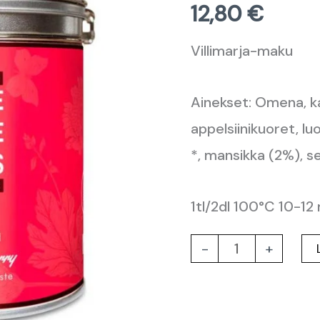
12,80
€
määrä
Villimarja-maku
Ainekset: Omena, k
appelsiinikuoret, l
*, mansikka (2%), 
1tl/2dl 100°C 10-12
-
+