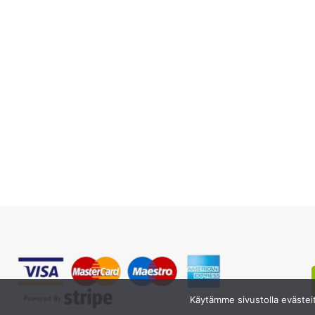
Käytämme sivustolla evästei