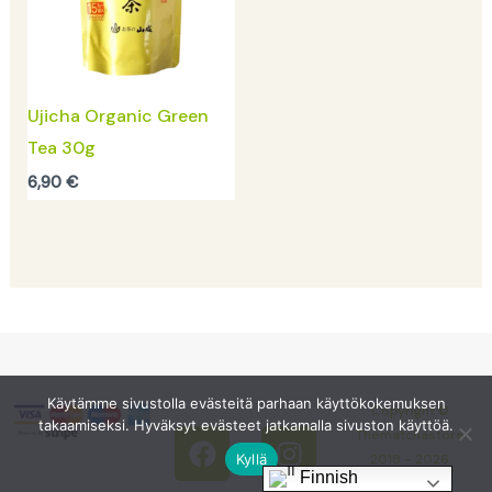
Ujicha Organic Green
Tea 30g
6,90
€
F
I
Käytämme sivustolla evästeitä parhaan käyttökokemuksen
Copyright ©
takaamiseksi. Hyväksyt evästeet jatkamalla sivuston käyttöä.
a
n
Thematchastore
c
s
Kyllä
2018 - 2026
Finnish