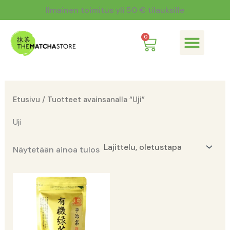
Siirry
Ilmainen toimitus yli 50 € tilauksille
sisältöön
Cart
0
Mitä on matcha?
Etusivu
/ Tuotteet avainsanalla “Uji”
Uji
Näytetään ainoa tulos