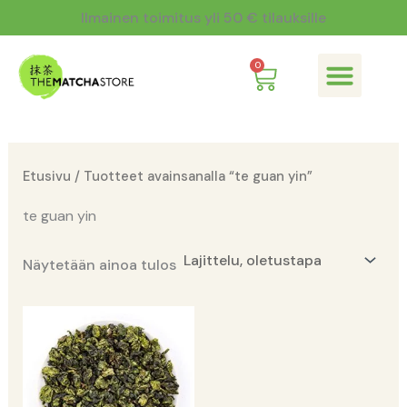
Siirry
Ilmainen toimitus yli 50 € tilauksille
sisältöön
Cart
0
Mitä on matcha?
Etusivu
/ Tuotteet avainsanalla “te guan yin”
te guan yin
Näytetään ainoa tulos