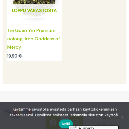
LOPPU VARASTOSTA
Tie Guan Yin Premium
oolong, Iron Goddess of
Mercy
19,90
€
F
I
Käytämme sivustolla evästeitä parhaan käyttökokemuksen
Copyright ©
takaamiseksi. Hyväksyt evästeet jatkamalla sivuston käyttöä.
a
n
Thematchastore
c
s
Kyllä
2018 - 2026
Finnish