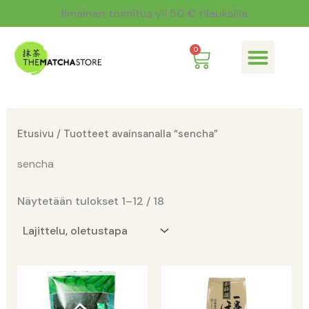
Siirry
Ilmainen toimitus yli 50 € tilauksille
sisältöön
Cart
0
Mitä on matcha?
Etusivu
/ Tuotteet avainsanalla “sencha”
sencha
Näytetään tulokset 1–12 / 18