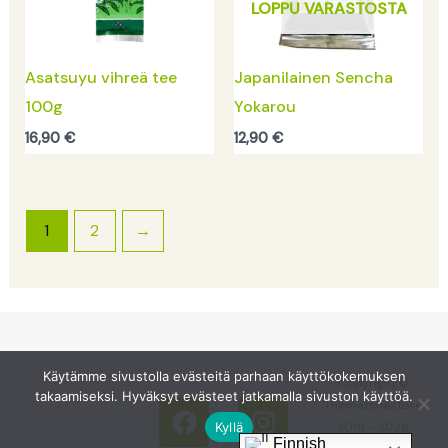
LOPPU VARASTOSTA
Asatsuyu vihreä tee
Japanilainen Sencha
100g
Yokarou
16,90
€
12,90
€
1
2
→
F
I
Käytämme sivustolla evästeitä parhaan käyttökokemuksen
Copyright ©
takaamiseksi. Hyväksyt evästeet jatkamalla sivuston käyttöä.
a
n
Thematchastore
c
s
Kyllä
2018 - 2026
Finnish