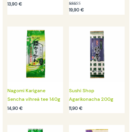
13,90
€
Arvostelu
19,90
€
tuotteesta:
5.00
/ 5
Nagomi Karigane
Sushi Shop
Sencha vihreä tee 140g
Agarikonacha 200g
14,90
€
11,90
€