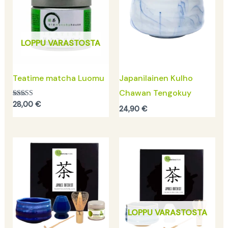
LOPPU VARASTOSTA
Teatime matcha Luomu
Japanilainen Kulho
Chawan Tengokuy
Arvostelu
28,00
€
24,90
€
tuotteesta:
5.00
/ 5
LOPPU VARASTOSTA