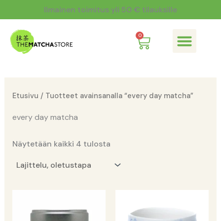
Siirry
Ilmainen toimitus yli 50 € tilauksille
sisältöön
Cart
0
Mitä on matcha?
Etusivu
/ Tuotteet avainsanalla “every day matcha”
every day matcha
Näytetään kaikki 4 tulosta