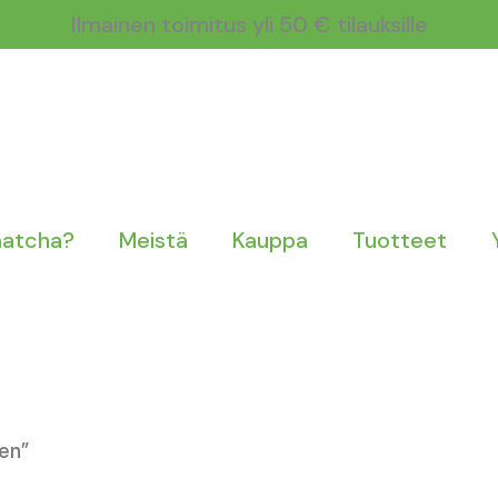
Ilmainen toimitus yli 50 € tilauksille
matcha?
Meistä
Kauppa
Tuotteet
en”