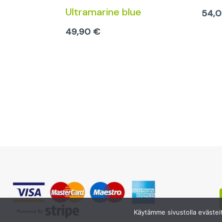
Ultramarine blue
54,
49,90
€
Käytämme sivustolla evästei